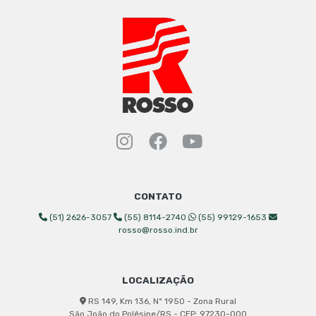
Instagram Rosso Indust
Facebook Rosso Ind
YouTube Rosso 
CONTATO
(51) 2626-3057
(55) 8114-2740
(55) 99129-1653
rosso@rosso.ind.br
LOCALIZAÇÃO
RS 149, Km 136, Nº 1950 - Zona Rural
São João do Polêsine/RS - CEP: 97230-000