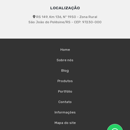
LOCALIZAÇÃO
RS 149, Km 136, Nº 1950 - Zona Rural
São João do Polêsine/RS - CEP: 97230-000
Home
Sobre nós
Blog
Produtos
Portfólio
Contato
Informações
Mapa do site