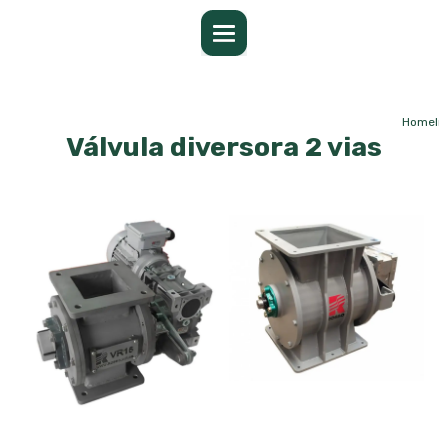
Home
In
Válvula diversora 2 vias