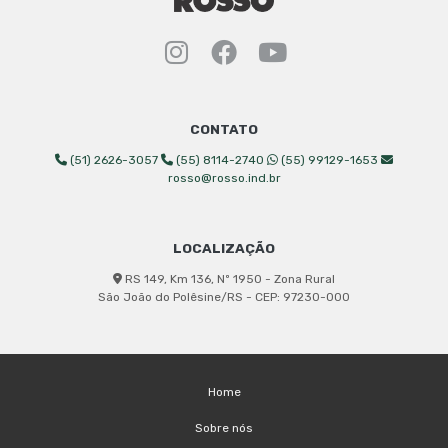
Instagram Rosso Indust
Facebook Rosso Ind
YouTube Rosso 
CONTATO
(51) 2626-3057
(55) 8114-2740
(55) 99129-1653
rosso@rosso.ind.br
LOCALIZAÇÃO
RS 149, Km 136, Nº 1950 - Zona Rural
São João do Polêsine/RS - CEP: 97230-000
Home
Sobre nós