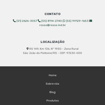
CONTATO
(51) 2626-3057
(55) 8114-2740
(55) 99129-1653
rosso@rosso.ind.br
LOCALIZAÇÃO
RS 149, Km 136, Nº 1950 - Zona Rural
São João do Polêsine/RS - CEP: 97230-000
Home
Sobre nós
Blog
Produtos