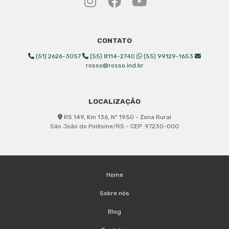
Instagram Rosso Indust
Facebook Rosso Ind
YouTube Rosso 
CONTATO
(51) 2626-3057
(55) 8114-2740
(55) 99129-1653
rosso@rosso.ind.br
LOCALIZAÇÃO
RS 149, Km 136, Nº 1950 - Zona Rural
São João do Polêsine/RS - CEP: 97230-000
Home
Sobre nós
Blog