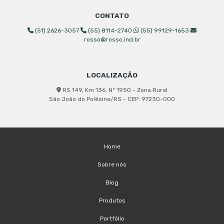
CONTATO
(51) 2626-3057
(55) 8114-2740
(55) 99129-1653
rosso@rosso.ind.br
LOCALIZAÇÃO
RS 149, Km 136, Nº 1950 - Zona Rural
São João do Polêsine/RS - CEP: 97230-000
Home
Sobre nós
Blog
Produtos
Portfólio