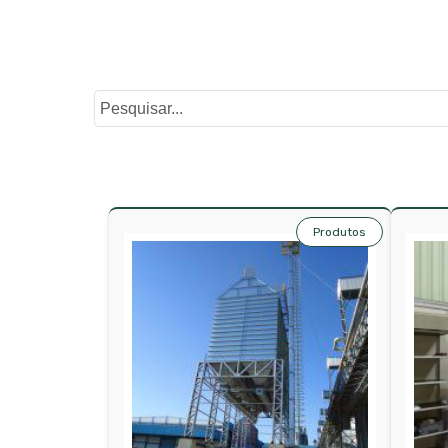
Produtos