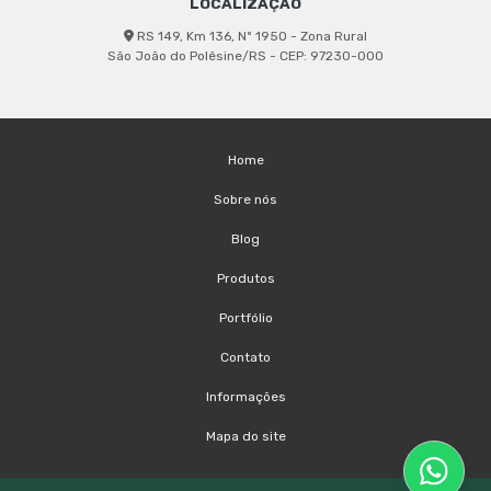
LOCALIZAÇÃO
RS 149, Km 136, Nº 1950 - Zona Rural
São João do Polêsine/RS - CEP: 97230-000
Home
Sobre nós
Blog
Produtos
Portfólio
Contato
Informações
Mapa do site