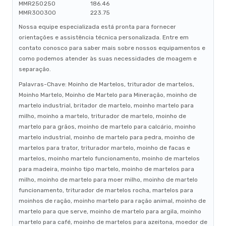
MMR250
250
186.46
MMR300
300
223.75
Nossa equipe especializada está pronta para fornecer
orientações e assistência técnica personalizada. Entre em
contato conosco para saber mais sobre nossos equipamentos e
como podemos atender às suas necessidades de moagem e
separação.
Palavras-Chave: Moinho de Martelos, triturador de martelos,
Moinho Martelo, Moinho de Martelo para Mineração, moinho de
martelo industrial, britador de martelo, moinho martelo para
milho, moinho a martelo, triturador de martelo, moinho de
martelo para grãos, moinho de martelo para calcário, moinho
martelo industrial, moinho de martelo para pedra, moinho de
martelos para trator, triturador martelo, moinho de facas e
martelos, moinho martelo funcionamento, moinho de martelos
para madeira, moinho tipo martelo, moinho de martelos para
milho, moinho de martelo para moer milho, moinho de martelo
funcionamento, triturador de martelos rocha, martelos para
moinhos de ração, moinho martelo para ração animal, moinho de
martelo para que serve, moinho de martelo para argila, moinho
martelo para café, moinho de martelos para azeitona, moedor de