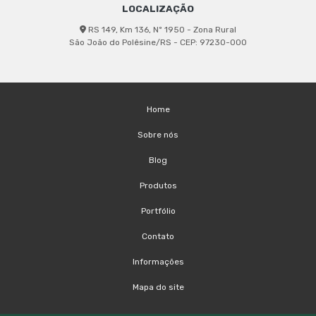
LOCALIZAÇÃO
RS 149, Km 136, Nº 1950 - Zona Rural
São João do Polêsine/RS - CEP: 97230-000
Home
Sobre nós
Blog
Produtos
Portfólio
Contato
Informações
Mapa do site