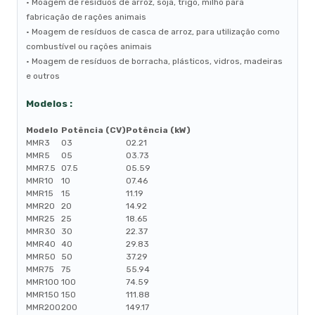
• Moagem de resíduos de arroz, soja, trigo, milho para
fabricação de rações animais
• Moagem de resíduos de casca de arroz, para utilização como
combustível ou rações animais
• Moagem de resíduos de borracha, plásticos, vidros, madeiras
e outros
Modelos :
Modelo
Potência (CV)
Potência (kW)
MMR3
03
02.21
MMR5
05
03.73
MMR7.5
07.5
05.59
MMR10
10
07.46
MMR15
15
11.19
MMR20
20
14.92
MMR25
25
18.65
MMR30
30
22.37
MMR40
40
29.83
MMR50
50
37.29
MMR75
75
55.94
MMR100
100
74.59
MMR150
150
111.88
MMR200
200
149.17